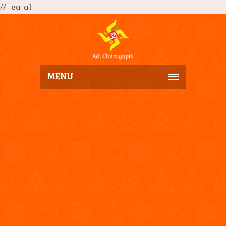
// _ea_al
MENU