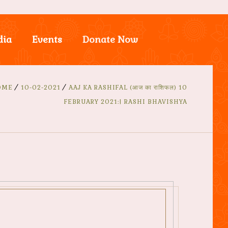
dia
Events
Donate Now
OME
10-02-2021
AAJ KA RASHIFAL (आज का राशिफल) 10
FEBRUARY 2021:| RASHI BHAVISHYA