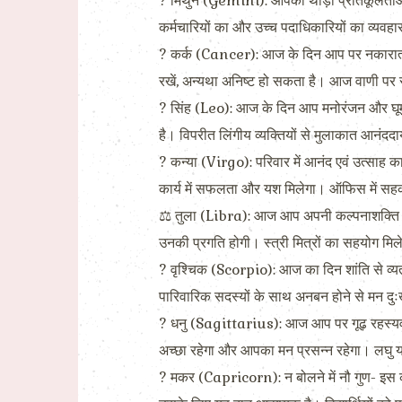
? मिथुन (Gemini): आपको थोड़ी प्रतिकूलताओं का
कर्मचारियों का और उच्च पदाधिकारियों का व्यवहा
? कर्क (Cancer): आज के दिन आप पर नकारात्मक व
रखें, अन्यथा अनिष्ट हो सकता है। आज वाणी पर सं
? सिंह (Leo): आज के दिन आप मनोरंजन और घूमने
है। विपरीत लिंगीय व्यक्तियों से मुलाकात आनंददाय
? कन्या (Virgo): परिवार में आनंद एवं उत्साह क
कार्य में सफलता और यश मिलेगा। ऑफिस में सहकर्मी
⚖ तुला (Libra): आज आप अपनी कल्पनाशक्ति और
उनकी प्रगति होगी। स्त्री मित्रों का सहयोग मि
? वृश्चिक (Scorpio): आज का दिन शांति से व्यतीत
पारिवारिक सदस्यों के साथ अनबन होने से मन दुःख
? धनु (Sagittarius): आज आप पर गूढ़ रहस्यवाद औ
अच्छा रहेगा और आपका मन प्रसन्न रहेगा। लघु या
? मकर (Capricorn): न बोलने में नौ गुण- इस क