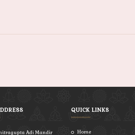
ADDRESS
QUICK LINKS
home
hitragupta Adi Mandir