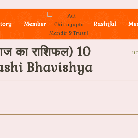
tory
Member
Rashifal
Me
ज का राशिफल) 10
H
ashi Bhavishya