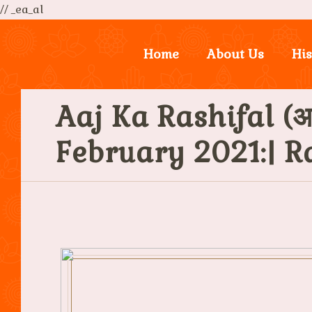
// _ea_al
Home
About Us
His
Aaj Ka Rashifal (आ
February 2021:| R