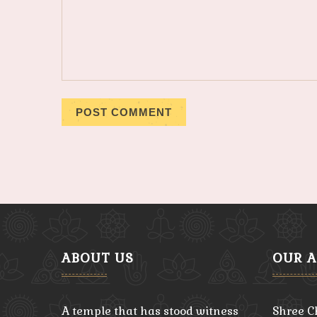
ABOUT US
OUR 
A temple that has stood witness
Shree C