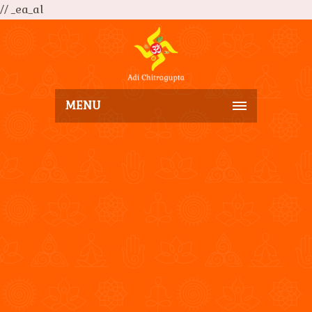
// _ea_al
MENU