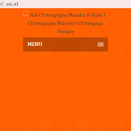
// _ea_al
MENU