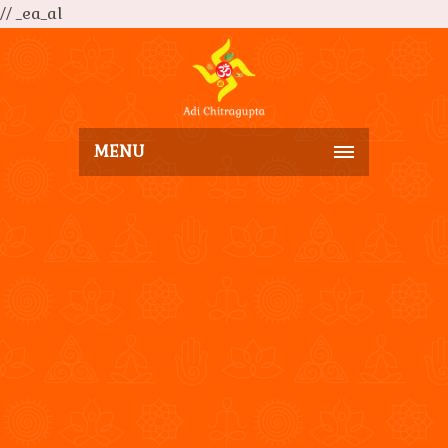
// _ea_al
MENU