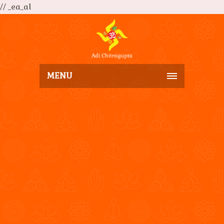
// _ea_al
MENU