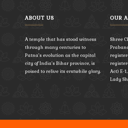
ABOUT US
OUR 
A temple that has stood witness
Shree C
through many centuries to
Praband
Patna’s evolution as the capital
register
city of India’s Bihar province, is
registe
poised to relive its erstwhile glory.
Act) E-1
Lady Sh