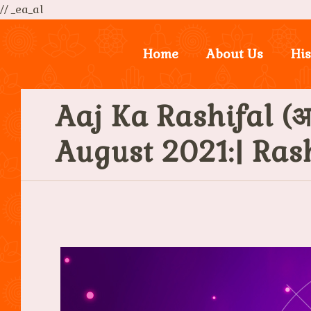
// _ea_al
Home
About Us
His
Aaj Ka Rashifal (आ
August 2021:| Ras