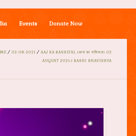
dia
Events
Donate Now
ME
02-08-2021
AAJ KA RASHIFAL (आज का राशिफल) 02
AUGUST 2021:| RASHI BHAVISHYA