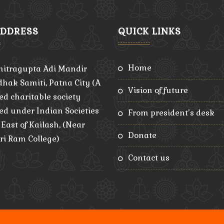
ADDRESS
QUICK LINKS
home
hitragupta Adi Mandir
hak Samiti, Patna City (A
vision of future
ed charitable society
red under Indian Societies
from president’s desk
, East of Kailash, (Near
donate
ri Ram College)
contact us