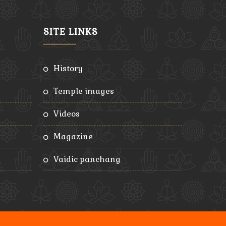
SITE LINKS
history
temple images
videos
magazine
vaidic panchang