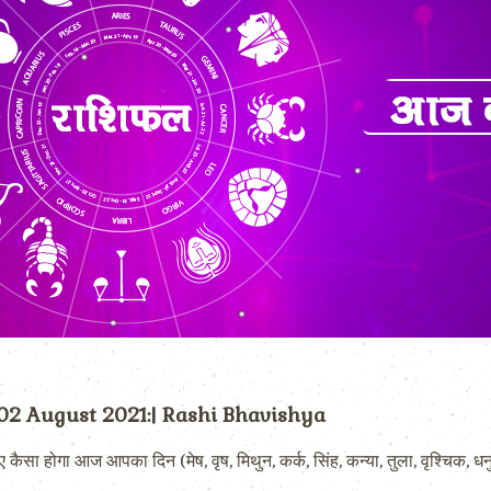
 02 August 2021:| Rashi Bhavishya
गा आज आपका दिन (मेष, वृष, मिथुन, कर्क, सिंह, कन्या, तुला, वृश्चिक, धनु,