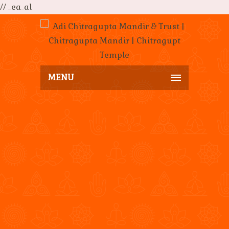
// _ea_al
MENU