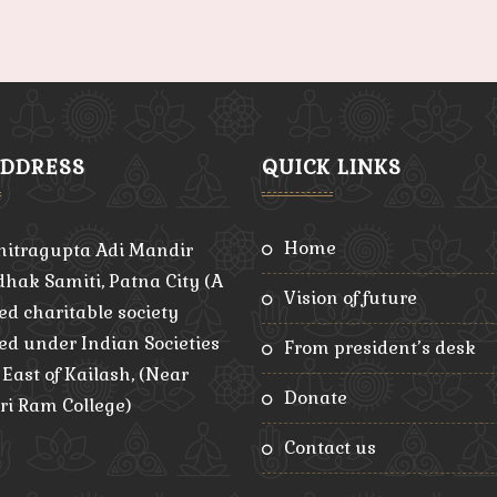
ADDRESS
QUICK LINKS
home
hitragupta Adi Mandir
hak Samiti, Patna City (A
vision of future
ed charitable society
red under Indian Societies
from president’s desk
, East of Kailash, (Near
donate
ri Ram College)
contact us