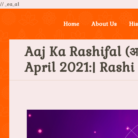
// _ea_al
Home
About Us
His
Aaj Ka Rashifal (आ
April 2021:| Rash