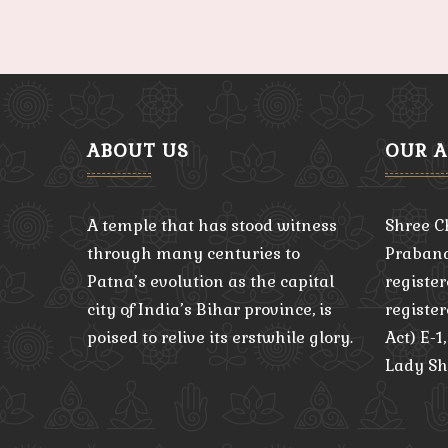
ABOUT US
OUR 
A temple that has stood witness
Shree C
through many centuries to
Praband
Patna’s evolution as the capital
register
city of India’s Bihar province, is
registe
poised to relive its erstwhile glory.
Act) E-1
Lady Sh