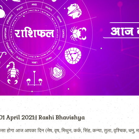
 01 April 2021:| Rashi Bhavishya
ा आज आपका दिन (मेष, वृष, मिथुन, कर्क, सिंह, कन्या, तुला, वृश्चिक, धनु, मक