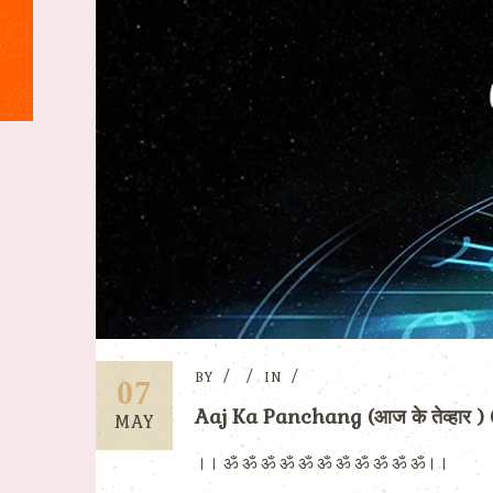
BY
IN
07
Aaj Ka Panchang (आज के तेव्हार 
MAY
।। ॐ ॐ ॐ ॐ ॐ ॐ ॐ ॐ ॐ ॐ ॐ।।