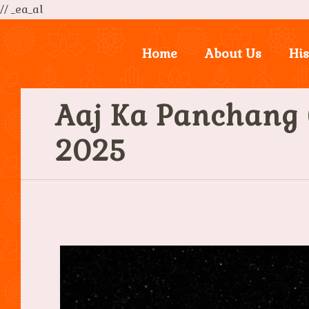
// _ea_al
Home
About Us
His
Aaj Ka Panchang (आ
2025