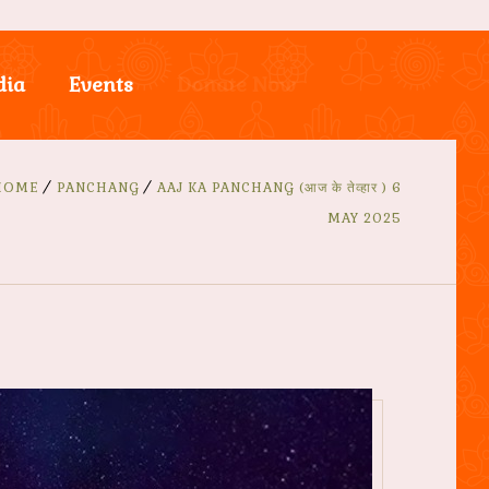
dia
Events
Donate Now
HOME
PANCHANG
AAJ KA PANCHANG (आज के तेव्हार ) 6
MAY 2025