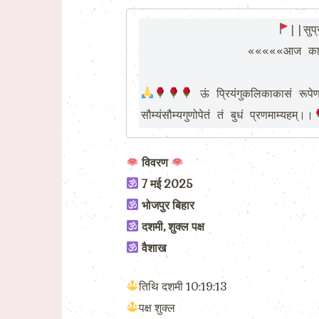
||सुप्
               «««««आज का पंचांग »»»»

 ऊं प्रियंगुकलिकाकासं रूपेण 
सौम्यंसौम्यगुणोपेतं तं बुधं प्रणमाम्यहम्।।
विवरण
7 मई 2025
भोजपुर बिहार
दशमी, शुक्ल पक्ष
वैशाख
तिथि दशमी 10:19:13
पक्ष शुक्ल