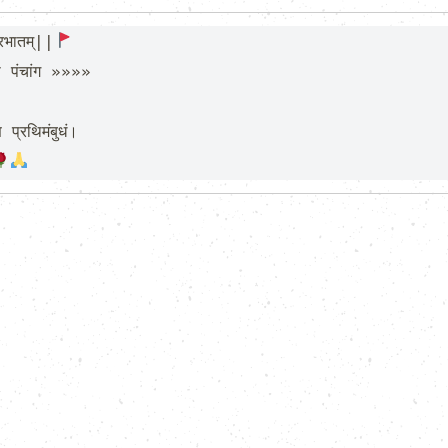
रभातम्||
प्रथिमंबुधं।
