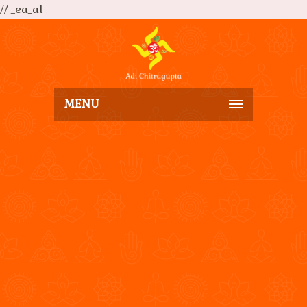
// _ea_al
MENU