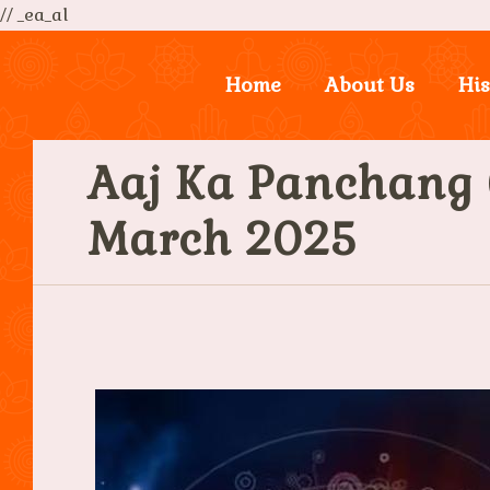
// _ea_al
Home
About Us
His
Aaj Ka Panchang (आज
March 2025