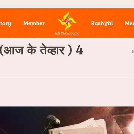
tory
Member
Rashifal
Me
 के तेव्हार ) 4