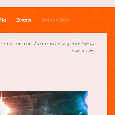
dia
Events
Donate Now
HOME
PANCHANG
AAJ KA PANCHANG (आज के तेव्हार ) 4
MARCH 2025