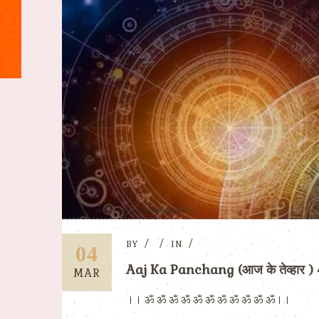
BY
IN
04
Aaj Ka Panchang (आज के तेव्हार 
MAR
।। ॐ ॐ ॐ ॐ ॐ ॐ ॐ ॐ ॐ ॐ ॐ।।