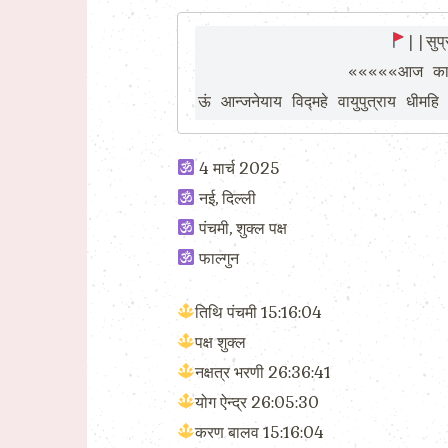
||सुप्
               «««««आज का पंचांग »»»»

ऊं आन्जनेयाय विद्महे वायुपुत्राय धीमहि
4 मार्च 2025
नई, दिल्ली
पंचमी, शुक्ल पक्ष
फाल्गुन
तिथि पंचमी 15:16:04
पक्ष शुक्ल
नक्षत्र भरणी 26:36:41
योग ऐन्द्र 26:05:30
करण बालव 15:16:04