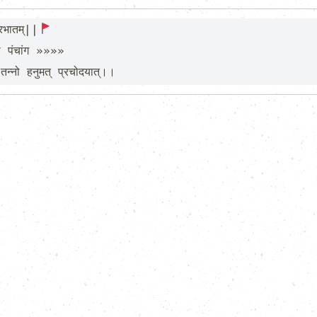
रभातम्||
 तन्नो हनुमत् प्रचोदयात्।।