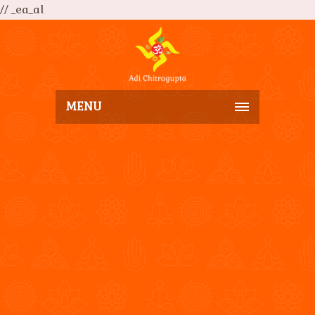
// _ea_al
MENU