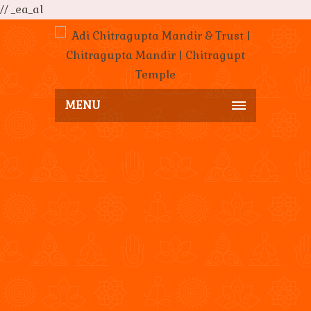
// _ea_al
MENU