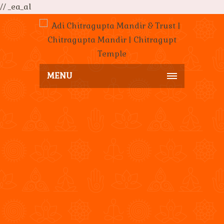
// _ea_al
MENU