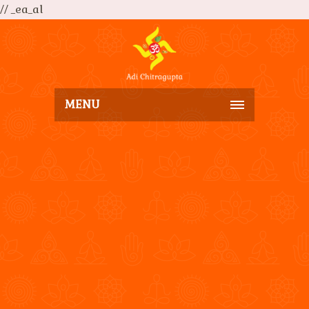
// _ea_al
MENU