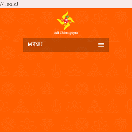
// _ea_al
MENU