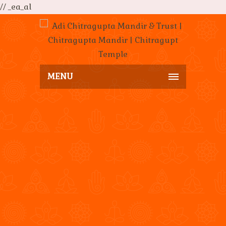
// _ea_al
MENU