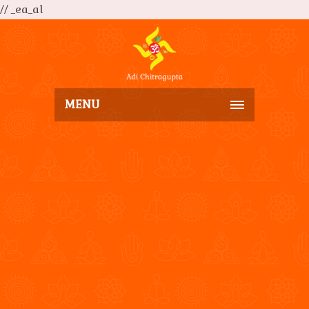
// _ea_al
MENU