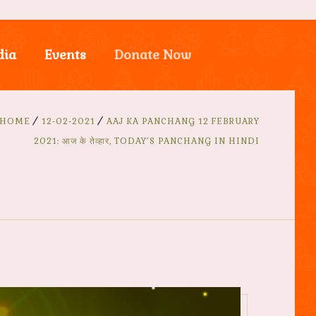
dia
Events
Donate Now
HOME
12-02-2021
AAJ KA PANCHANG 12 FEBRUARY
2021: आज के तेव्हार, TODAY’S PANCHANG IN HINDI