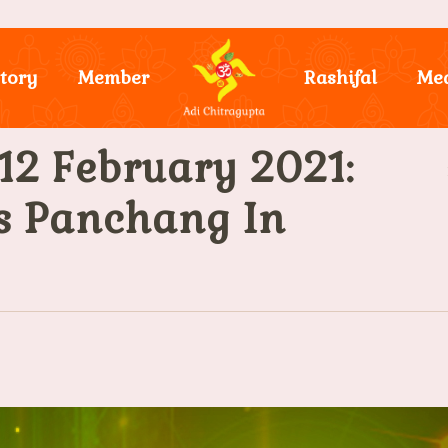
tory
Member
Rashifal
Me
12 February 2021:
y’s Panchang In