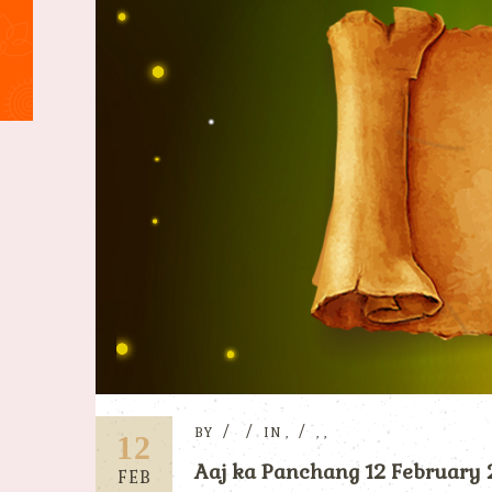
BY
IN
,
,
,
12
Aaj ka Panchang 12 February 20
FEB