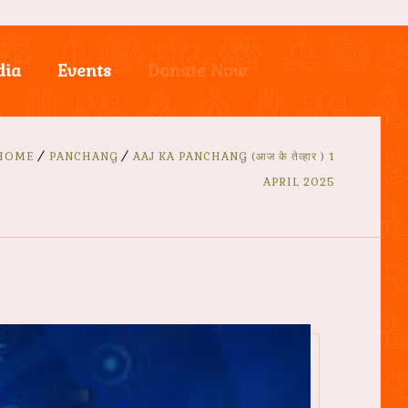
dia
Events
Donate Now
HOME
PANCHANG
AAJ KA PANCHANG (आज के तेव्हार ) 1
APRIL 2025