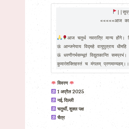
||सुप्
               «««««आज का पंचांग »»»»

आज चतुर्थ नवरात्रि मान्य होंगे।
ऊं आन्जनेयाय विद्महे वायुपुत्राय धीमहि 
ऊं धरणीगर्भसम्भूतं विद्युतकान्ति समप्रभं।

कुमारंशक्तिहस्तं च मंगलम् प्रणमाम्यहम्।
विवरण
1 अप्रैल 2025
नई, दिल्ली
चतुर्थी, शुक्ल पक्ष
चैत्र