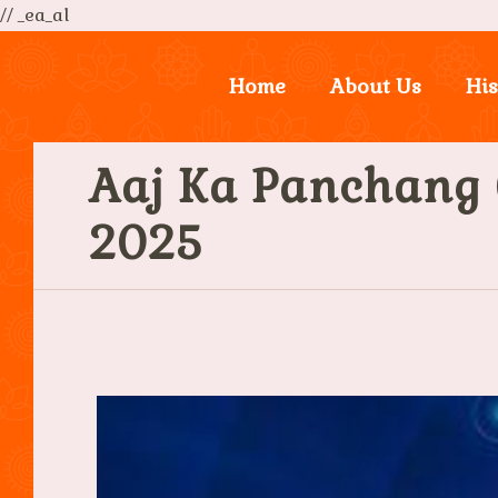
// _ea_al
Home
About Us
His
Aaj Ka Panchang (आज
2025