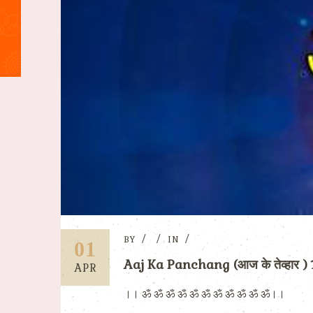
BY
IN
01
Aaj Ka Panchang (आज के तेव्हार )
APR
।। ॐ ॐ ॐ ॐ ॐ ॐ ॐ ॐ ॐ ॐ ॐ।।