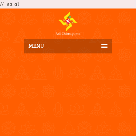
// _ea_al
MENU