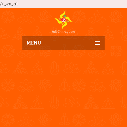
// _ea_al
MENU