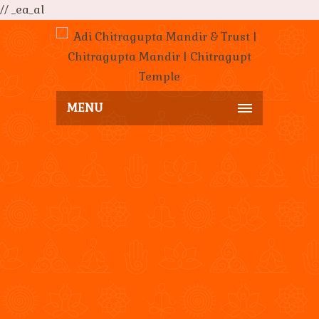
// _ea_al
MENU