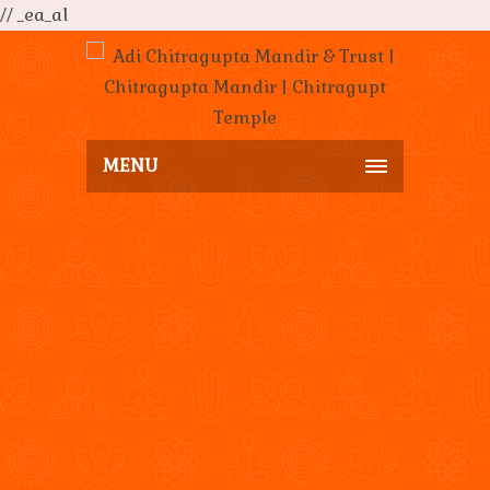
// _ea_al
MENU