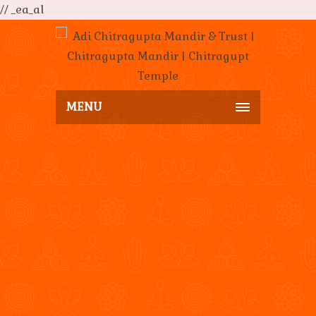
// _ea_al
MENU