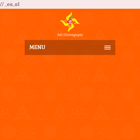
// _ea_al
MENU