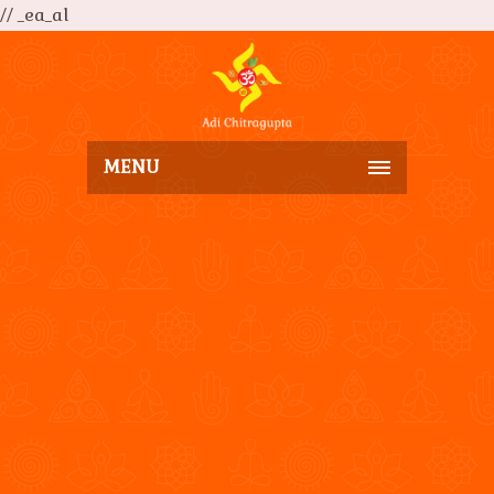
// _ea_al
MENU