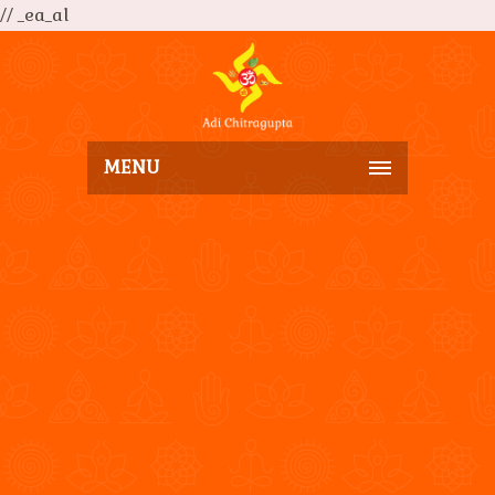
// _ea_al
MENU