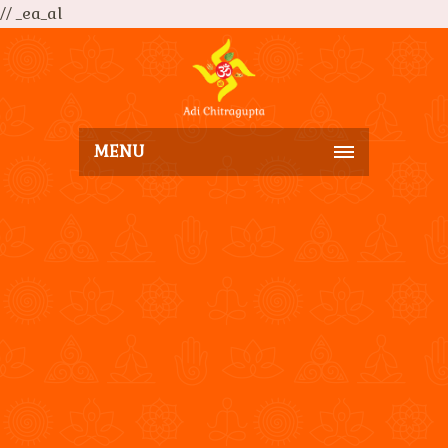
// _ea_al
MENU