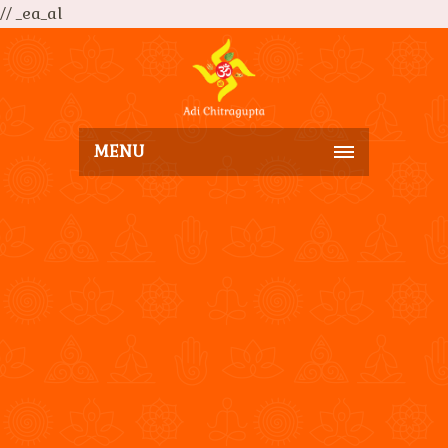
// _ea_al
MENU