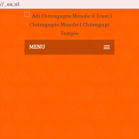
// _ea_al
MENU