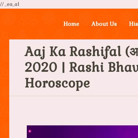
// _ea_al
Home
About Us
His
Aaj Ka Rashifal (आ
2020 | Rashi Bhav
Horoscope