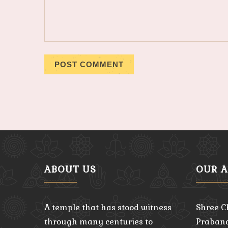
ABOUT US
OUR 
A temple that has stood witness
Shree C
through many centuries to
Praband