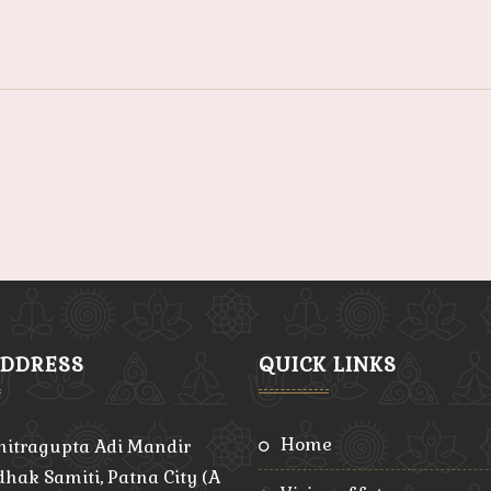
ADDRESS
QUICK LINKS
home
hitragupta Adi Mandir
hak Samiti, Patna City (A