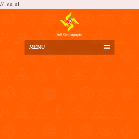
// _ea_al
MENU