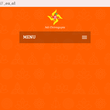
// _ea_al
MENU