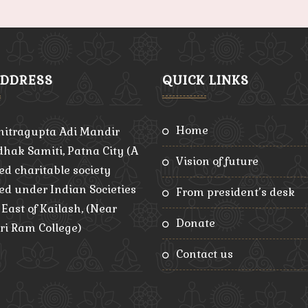
ADDRESS
QUICK LINKS
home
hitragupta Adi Mandir
hak Samiti, Patna City (A
vision of future
ed charitable society
red under Indian Societies
from president’s desk
, East of Kailash, (Near
donate
ri Ram College)
contact us