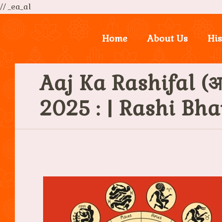
// _ea_al
Home
About Us
His
Aaj Ka Rashifal (आ
2025 : | Rashi Bh