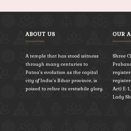
ABOUT US
OUR 
A temple that has stood witness
Shree C
through many centuries to
Praband
Patna’s evolution as the capital
register
city of India’s Bihar province, is
registe
poised to relive its erstwhile glory.
Act) E-1
Lady Sh