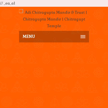
// _ea_al
MENU