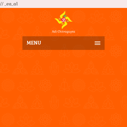
// _ea_al
MENU