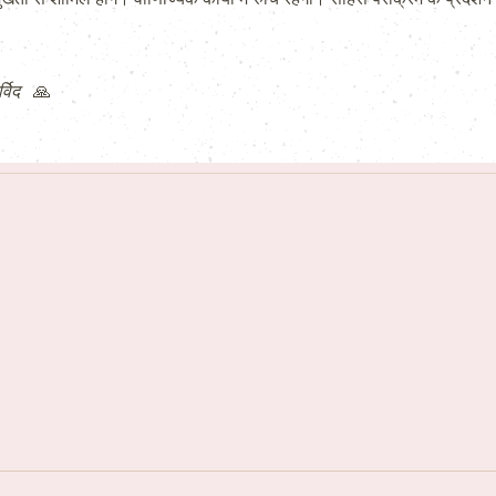
र्विद
🙏