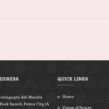
ADDRESS
QUICK LINKS
home
hitragupta Adi Mandir
hak Samiti, Patna City (A
vision of future