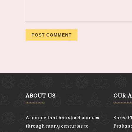
ABOUT US
OUR 
A temple that has stood witness
Shree C
through many centuries to
Praband