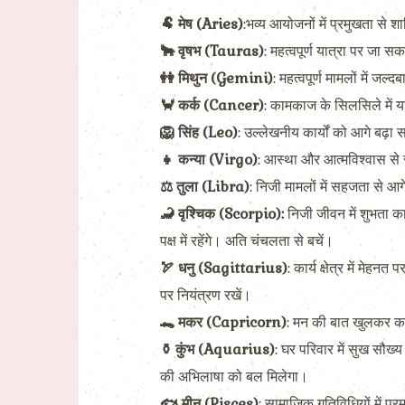
🐏 मेष (Aries)
:भव्य आयोजनों में प्रमुखता से 
🐂 वृषभ (Tauras)
: महत्वपूर्ण यात्रा पर जा 
👭 मिथुन (Gemini)
: महत्वपूर्ण मामलों में ज
🦀 कर्क (Cancer)
: कामकाज के सिलसिले में या
🦁 सिंह (Leo)
: उल्लेखनीय कार्यों को आगे बढ़ा
👧 कन्या (Virgo)
: आस्था और आत्मविश्वास से
⚖ तुला (Libra)
: निजी मामलों में सहजता से 
🦂 वृश्चिक (Scorpio):
निजी जीवन में शुभता का
पक्ष में रहेंगे। अति चंचलता से बचें।
🏹 धनु (Sagittarius)
: कार्य क्षेत्र में मेह
पर नियंत्रण रखें।
🐊 मकर (Capricorn)
: मन की बात खुलकर कहन
⚱ कुंभ (Aquarius)
: घर परिवार में सुख सौख्
की अभिलाषा को बल मिलेगा।
🐟 मीन (Pisces)
: सामाजिक गतिविधियों में प्र