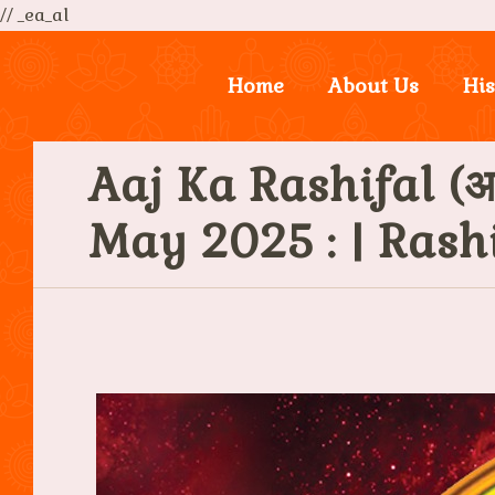
// _ea_al
Home
About Us
His
Aaj Ka Rashifal (आ
May 2025 : | Rash