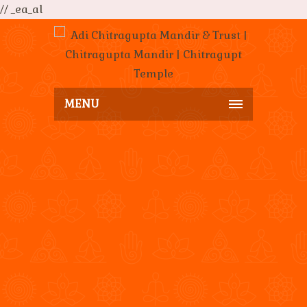
// _ea_al
MENU