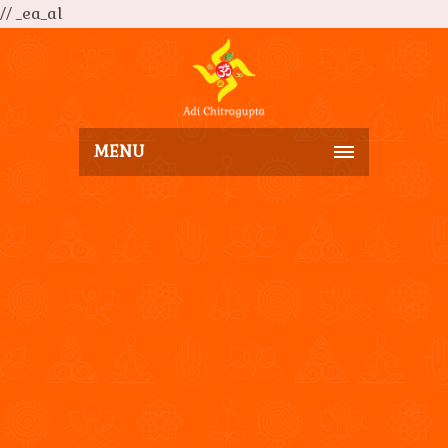
// _ea_al
MENU