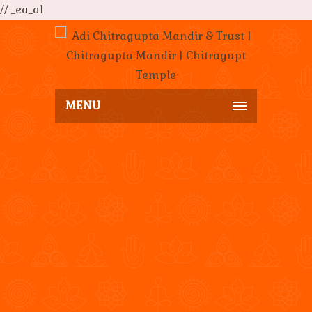
// _ea_al
MENU