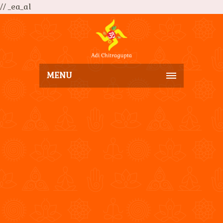
// _ea_al
MENU