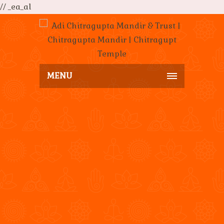
// _ea_al
MENU