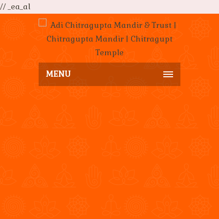
// _ea_al
MENU