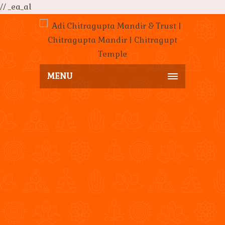
// _ea_al
MENU