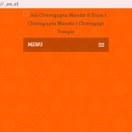
// _ea_al
MENU