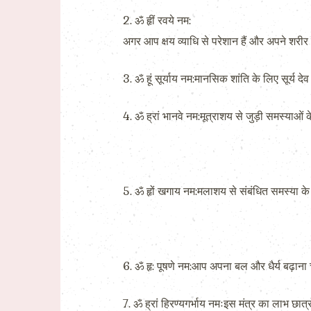
2. ॐ हृीं रवये नम:
अगर आप क्षय व्याधि से परेशान हैं और अपने शरीर क
3. ॐ हूं सूर्याय नम:मानसिक शांति के लिए सूर्य देव 
4. ॐ ह्रां भानवे नम:मूत्राशय से जुड़ी समस्याओं
5. ॐ हृों खगाय नम:मलाशय से संबंधित समस्या के 
6. ॐ हृ: पूषणे नम:आप अपना बल और धैर्य बढ़ाना चाहत
7. ॐ ह्रां हिरण्यगर्भाय नमःइस मंत्र का लाभ छात