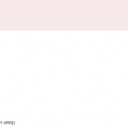
ार आषाढ़)